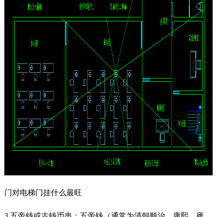
门对电梯门挂什么最旺
3.五帝钱或古钱币串：五帝钱（通常为清朝顺治、康熙、雍