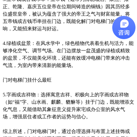
正、乾隆、嘉庆五位皇帝在位期间铸造的铜钱）因其历经多
位盛世皇帝，被认为蕴含了强大的帝王之气与财富能量。将
五帝钱或古钱币串挂在门边，既能化解门对电梯门的不利影
响，又能招来财运与好运。
4.绿植或盆景：在风水学中，绿色植物代表着生机与活力，能
够净化空气、调节气场。在门边摆放一盆茂盛的绿植或精致
的盆景，不仅能美化环境，还能有效缓冲电梯门带来的冲击
气流，为室内带来清新的能量场。
门对电梯门挂什么最旺
5.字画或吉祥物：选择寓意吉祥、积极向上的字画或吉祥物
（如“福”字、山水画、麒麟、貔貅等）挂于门边，既能增添文
化气息，又能借助其象征意义提升家宅或办公室的风水气
场，增强居住者或工作者的运势与信心。
综上所述，门对电梯门时，通过合理选择与布置上述挂饰或