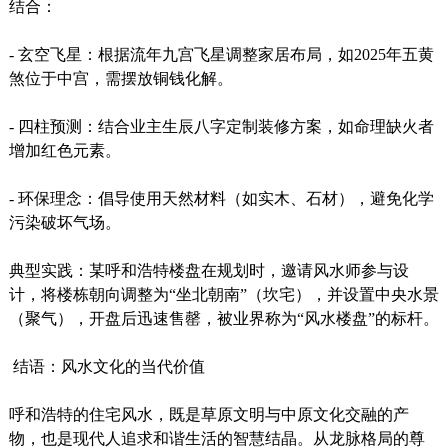
结合：
- 玄空飞星：根据流年九宫飞星调整家居布局，如2025年五黄
煞位于中宫，需摆放铜钱化解。
- 四柱预测：结合业主生辰八字定制装修方案，如命理缺火者
增加红色元素。
- 环保理念：倡导使用天然材料（如实木、石材），避免化学
污染破坏气场。
典型实践：某呼和浩特楼盘在规划时，邀请风水师参与设
计，将楼栋朝向调整为“坐北朝南”（坎宅），并设置中央水景
（聚气），开盘后迅速售罄，被业界称为“风水楼盘”的标杆。
结语：风水文化的当代价值
呼和浩特的住宅风水，既是草原文明与中原文化交融的产
物，也是现代人追求和谐生活的智慧结晶。从龙脉格局的尊