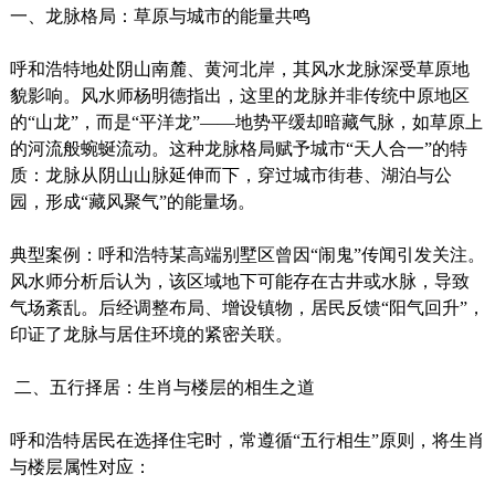
一、龙脉格局：草原与城市的能量共鸣
呼和浩特地处阴山南麓、黄河北岸，其风水龙脉深受草原地
貌影响。风水师杨明德指出，这里的龙脉并非传统中原地区
的“山龙”，而是“平洋龙”——地势平缓却暗藏气脉，如草原上
的河流般蜿蜒流动。这种龙脉格局赋予城市“天人合一”的特
质：龙脉从阴山山脉延伸而下，穿过城市街巷、湖泊与公
园，形成“藏风聚气”的能量场。
典型案例：呼和浩特某高端别墅区曾因“闹鬼”传闻引发关注。
风水师分析后认为，该区域地下可能存在古井或水脉，导致
气场紊乱。后经调整布局、增设镇物，居民反馈“阳气回升”，
印证了龙脉与居住环境的紧密关联。
二、五行择居：生肖与楼层的相生之道
呼和浩特居民在选择住宅时，常遵循“五行相生”原则，将生肖
与楼层属性对应：