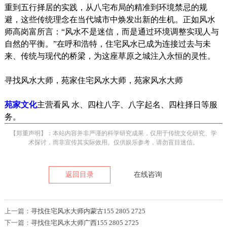
重到五行择居的实践，从八宅布局的精准到环境禁忌的规
避，这些传统理念在当代城市中焕发出新的生机。正如风水
师高岗富所言：“风水不是迷信，而是通过环境调整实现人与
自然的平衡。”在呼和浩特，住宅风水已成为连接过去与未
来、传统与现代的桥梁，为这座草原之城注入永恒的灵性。
寻找风水大师，苑家住宅风水大师，苑家风水大师
苑家文化
主营看风 水、四柱八字、八字起名、四柱择日等服
务。
【郑重声明】：本站内容并非严谨的科学研究成果，仅用于传统文化研究、学
术探讨，而非宣传其实际效用。仅供娱乐参考，请勿盲目迷信。
返回目录
在线咨询
上一篇：
寻找住宅风水大师内蒙古155 2805 2725
下一篇：
寻找住宅风水大师广西155 2805 2725