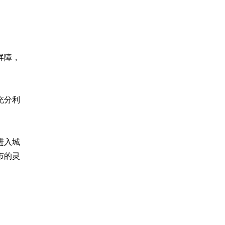
屏障，
充分利
进入城
市的灵