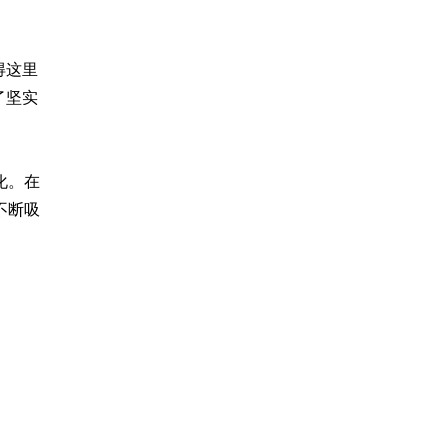
得这里
了坚实
化。在
不断吸