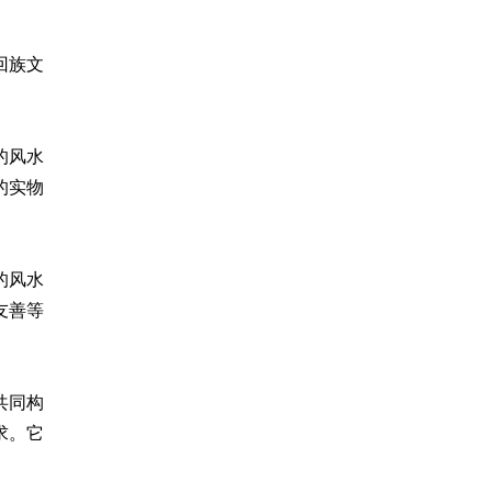
回族文
的风水
的实物
的风水
友善等
共同构
求。它