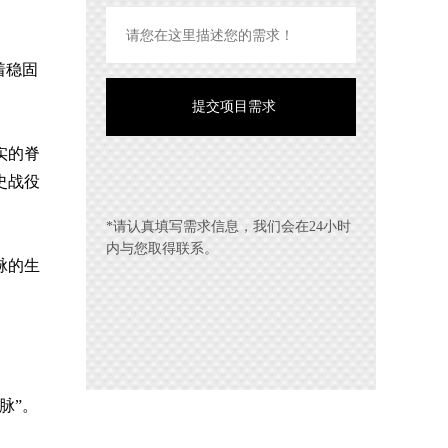
着稳固
实的脊
史战役
*请认真填写需求信息，我们会在24小时
内与您取得联系。
脉的生
脉”。