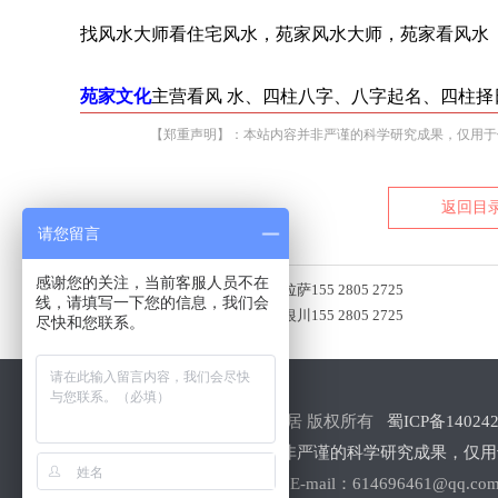
找风水大师看住宅风水，苑家风水大师，苑家看风水
苑家文化
主营看风 水、四柱八字、八字起名、四柱择
【郑重声明】：本站内容并非严谨的科学研究成果，仅用于
返回目
请您留言
感谢您的关注，当前客服人员不在
上一篇：
找风水大师看住宅风水拉萨155 2805 2725
线，请填写一下您的信息，我们会
下一篇：
找风水大师看住宅风水银川155 2805 2725
尽快和您联系。
Copyright © 2018-2020 蒲氏居 版权所有
蜀ICP备140242
【郑重声明】：本站内容并非严谨的科学研究成果，仅用
联系电话： 155-2805-2725 E-mail：614696461@qq.co