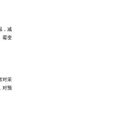
温，减
、霉变
者对采
，对预