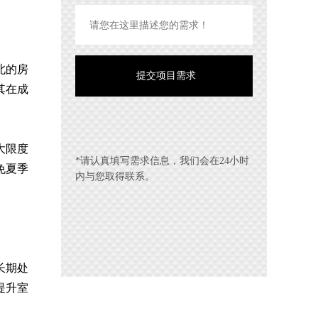
北的房
其在成
大限度
*请认真填写需求信息，我们会在24小时
免夏季
内与您取得联系。
长期处
提升室