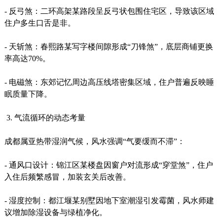
- 反弓煞：二环高架某路段呈反弓状包围住宅区，导致该区域
住户多生口舌是非。
- 天斩煞：春熙路某写字楼间隙形成“刀锋煞”，底层商铺更换
率高达70%。
- 电磁煞：东郊记忆周边高压线塔密集区域，住户普遍反映睡
眠质量下降。
3. 气流循环的动态考量
成都属亚热带湿润气候，风水强调“气要缓而不滞”：
- 通风口设计：锦江区某楼盘因窗户对流形成“穿堂煞”，住户
入住后频繁感冒，加装玄关后改善。
- 湿度控制：都江堰某别墅因地下室潮湿引发霉菌，风水师建
议增加除湿设备与绿植净化。