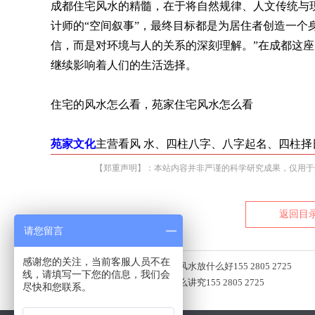
成都住宅风水的精髓，在于将自然规律、人文传统与
计师的“空间叙事”，最终目标都是为居住者创造一个
信，而是对环境与人的关系的深刻理解。”在成都这
继续影响着人们的生活选择。
住宅的风水怎么看，苑家住宅风水怎么看
苑家文化
主营看风 水、四柱八字、八字起名、四柱择
【郑重声明】：本站内容并非严谨的科学研究成果，仅用于
返回目
请您留言
感谢您的关注，当前客服人员不在
上一篇：
成都，住宅的西南方位风水放什么好155 2805 2725
线，请填写一下您的信息，我们会
下一篇：
成都，住宅的风水有什么讲究155 2805 2725
尽快和您联系。