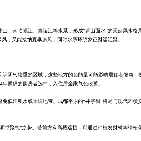
崃山，南临岷江、嘉陵江等水系，形成“背山面水”的天然风水格
寒风，又能接纳夏季凉风，同时水系环绕象征财运汇聚。
医院等阴气较重的区域，这些地方的负能量可能影响居住者健康。
74年属虎的购房者选中，入住后全家气色改善。
，避免低洼积水或陡坡地带。成都平原的“井字街”格局与现代环状
成“明堂聚气”之势。若前方有高楼遮挡，可通过种植发财树等绿植