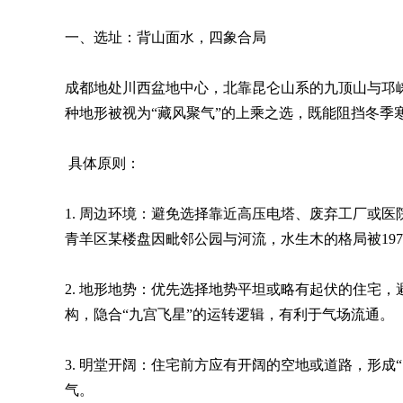
一、选址：背山面水，四象合局
成都地处川西盆地中心，北靠昆仑山系的九顶山与邛
种地形被视为“藏风聚气”的上乘之选，既能阻挡冬季
具体原则：
1. 周边环境：避免选择靠近高压电塔、废弃工厂或
青羊区某楼盘因毗邻公园与河流，水生木的格局被19
2. 地形地势：优先选择地势平坦或略有起伏的住宅
构，隐合“九宫飞星”的运转逻辑，有利于气场流通。
3. 明堂开阔：住宅前方应有开阔的空地或道路，形
气。