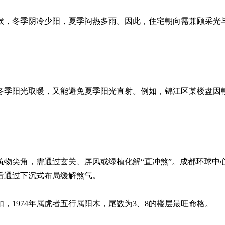
候，冬季阴冷少阳，夏季闷热多雨。因此，住宅朝向需兼顾采光
用冬季阳光取暖，又能避免夏季阳光直射。例如，锦江区某楼盘因
建筑物尖角，需通过玄关、屏风或绿植化解“直冲煞”。成都环球中
后通过下沉式布局缓解煞气。
如，1974年属虎者五行属阳木，尾数为3、8的楼层最旺命格。