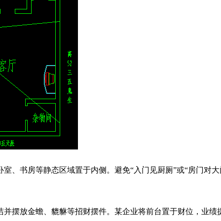
卧室、书房等静态区域置于内侧。避免“入门见厨厕”或“房门对大
整洁并摆放金蟾、貔貅等招财摆件。某企业将前台置于财位，业绩