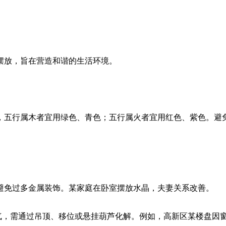
摆放，旨在营造和谐的生活环境。
如，五行属木者宜用绿色、青色；五行属火者宜用红色、紫色。避
室避免过多金属装饰。某家庭在卧室摆放水晶，夫妻关系改善。
等煞气，需通过吊顶、移位或悬挂葫芦化解。例如，高新区某楼盘因