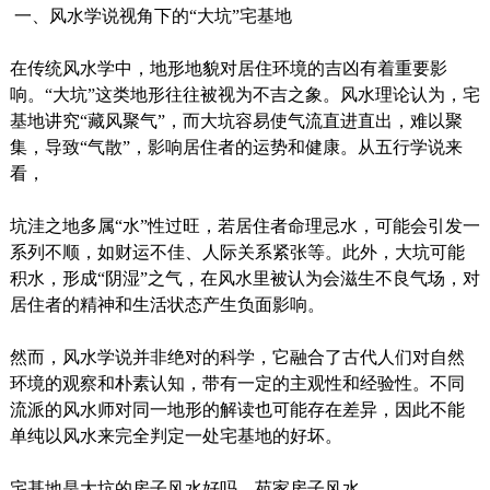
一、风水学说视角下的“大坑”宅基地
在传统风水学中，地形地貌对居住环境的吉凶有着重要影
响。“大坑”这类地形往往被视为不吉之象。风水理论认为，宅
基地讲究“藏风聚气”，而大坑容易使气流直进直出，难以聚
集，导致“气散”，影响居住者的运势和健康。从五行学说来
看，
坑洼之地多属“水”性过旺，若居住者命理忌水，可能会引发一
系列不顺，如财运不佳、人际关系紧张等。此外，大坑可能
积水，形成“阴湿”之气，在风水里被认为会滋生不良气场，对
居住者的精神和生活状态产生负面影响。
然而，风水学说并非绝对的科学，它融合了古代人们对自然
环境的观察和朴素认知，带有一定的主观性和经验性。不同
流派的风水师对同一地形的解读也可能存在差异，因此不能
单纯以风水来完全判定一处宅基地的好坏。
宅基地是大坑的房子风水好吗，苑家房子风水