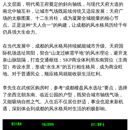
人文层面，明代蜀王府奠定的斜向轴线，与现代天府大道的
南北中轴互补，让城市气场既延续传统又适应发展；天府广
场的太极图案、十二生肖柱，成为凝聚全城能量的核心节
点。正是这种“天人合一”的构建，让成都的风水格局历经千年
仍具强大生命力。
在当代发展中，成都的风水格局持续赋能城市升级。天府国
际机场选址简阳，契合“山龙过峡需平地”的风水理论，避开龙
泉山脉阻隔，打造交通枢纽；SKP商业体利用东南巽位（主商
贸）布设水景，形成“水生木”的五行相生格局，成为商业旺
地。对于普通民众，顺应格局就能收获生活红利。
李先生在武侯区购房时，参考“成都楼盘风水选址”要点，选择
了坐西北朝东南、临近公园的户型，既契合城市轴线气场，
又能吸纳自然之气。入住后不仅居住舒适，事业也迎来新机
遇，深刻体会到成都的风水格局对生活的积极影响。