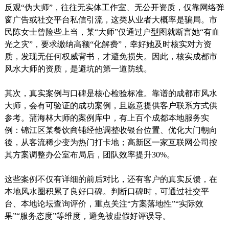
反观“伪大师”，往往无实体工作室、无公开资质，仅靠网络弹
窗广告或社交平台私信引流，这类从业者大概率是骗局。市
民陈女士曾险些上当，某“大师”仅通过户型图就断言她“有血
光之灾”，要求缴纳高额“化解费”，幸好她及时核实对方资
质，发现无任何权威背书，才避免损失。因此，核实成都市
风水大师的资质，是避坑的第一道防线。
其次，真实案例与口碑是核心检验标准。靠谱的成都市风水
大师，会有可验证的成功案例，且愿意提供客户联系方式供
参考。蒲海林大师的案例库中，有上百个成都本地服务实
例：锦江区某餐饮商铺经他调整收银台位置、优化大门朝向
後，从客流稀少变为热门打卡地；高新区一家互联网公司按
其方案调整办公室布局后，团队效率提升30%。
这些案例不仅有详细的前后对比，还有客户的真实反馈，在
本地风水圈积累了良好口碑。判断口碑时，可通过社交平
台、本地论坛查询评价，重点关注“方案落地性”“实际效
果”“服务态度”等维度，避免被虚假好评误导。