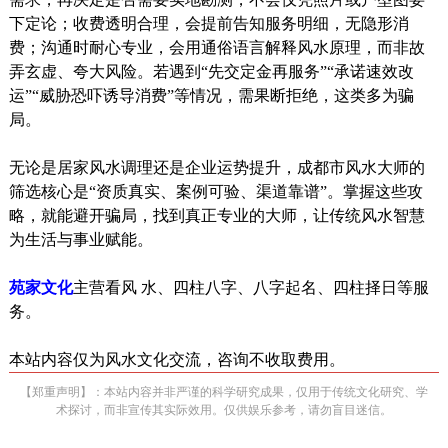
下定论；收费透明合理，会提前告知服务明细，无隐形消
费；沟通时耐心专业，会用通俗语言解释风水原理，而非故
弄玄虚、夸大风险。若遇到“先交定金再服务”“承诺速效改
运”“威胁恐吓诱导消费”等情况，需果断拒绝，这类多为骗
局。
无论是居家风水调理还是企业运势提升，成都市风水大师的
筛选核心是“资质真实、案例可验、渠道靠谱”。掌握这些攻
略，就能避开骗局，找到真正专业的大师，让传统风水智慧
为生活与事业赋能。
苑家文化
主营看风 水、四柱八字、八字起名、四柱择日等服
务。
本站内容仅为风水文化交流，咨询不收取费用。
【郑重声明】：本站内容并非严谨的科学研究成果，仅用于传统文化研究、学
术探讨，而非宣传其实际效用。仅供娱乐参考，请勿盲目迷信。