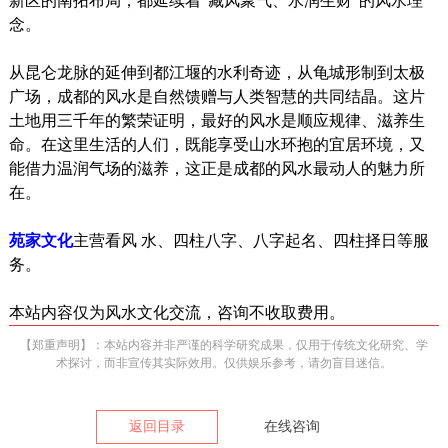
新区的南拓布局，都延续着“藏风聚气、水润生财”的风水理
念。
从昆仑龙脉的延伸到都江堰的水利奇迹，从龟城形制到太极
广场，成都的风水是自然馈赠与人类智慧的共同结晶。这片
土地用三千年的繁荣证明，最好的风水是顺应规律、滋养生
命。在这里生活的人们，既能享受山水环抱的宜居环境，又
能借力温润气场的滋养，这正是成都的风水最动人的魅力所
在。
苑家文化
主营看风 水、四柱八字、八字起名、四柱择日等服
务。
本站内容仅为风水文化交流，咨询不收取费用。
【郑重声明】：本站内容并非严谨的科学研究成果，仅用于传统文化研究、学
术探讨，而非宣传其实际效用。仅供娱乐参考，请勿盲目迷信。
返回目录
在线咨询