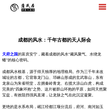
成都的风水：千年古都的天人际会
天府之国
的富庶安宁，藏着成都的风水“藏风聚气、水绕龙
蟠”的核心密码。
成都风水根基，源于得天独厚的地理格局。作为三千年未改
城址的古都，它背靠龙门山、邛崃山形成的玄武靠山，东有
龙泉山为朱雀明堂，左拥秦岭青龙、右揽大凉山白虎，构成
完美的“四象环抱”之势。这片被群山环抱的平原，如同天然聚
宝盆，有效阻挡强风直灌，让龙脉之气在此沉淀凝聚。
更绝的是水系布局，岷江经都江堰分流后，府河、南河如玉