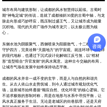
城市布局与建筑形制，让成都的风水智慧得以延续。古蜀时
期“神龟定城”的传说，造就了成都倾斜30度的古蜀中轴，与龙
脉走向形成巧妙呼应，既压制过盛王气，又让城市成为能量
沉积地。现代的天府广场作为城市龙穴，以太极云图为核
心，
东侧水池为阴眼聚气，西侧喷泉为阳眼散气，十二根文化柱
守护四方，完美诠释“天圆地方”的宇宙观。就连环球中心这样
的现代地标，也通过下沉式设计化解锦江反弓煞，以“棺材
形”造型暗合“升官发财”的风水寓意。这种古今交融的布局，
让城市气场在发展中始终保持动态平衡。
成都的风水并非一成不变的玄学，而是人与自然的和谐共
生。从古人依山水走势筑城，到今人通过城市规划优化气
场，这座城市始终遵循“顺应自然、优化环境”的核心逻辑。它
不追求极致的形制对称，而是在地形与水系中寻找平衡，让
风水真正服务于生活。无论是老城区的街巷肌理，还是天府