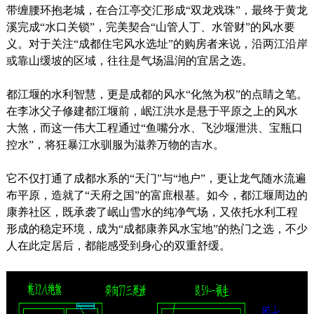
带缠腰环抱老城，在合江亭交汇形成“双龙戏珠”，最终于黄龙
溪完成“水口关锁”，完美契合“山管人丁、水管财”的风水要
义。对于关注“成都住宅风水选址”的购房者来说，沿两江沿岸
或靠山缓坡的区域，往往是气场温润的宜居之选。
都江堰的水利智慧，更是成都的风水“化煞为权”的点睛之笔。
在李冰父子修建都江堰前，岷江洪水是悬于平原之上的风水
大煞，而这一伟大工程通过“鱼嘴分水、飞沙堰泄洪、宝瓶口
控水”，将狂暴江水驯服为滋养万物的吉水。
它不仅打通了成都水系的“天门”与“地户”，更让龙气随水流遍
布平原，造就了“天府之国”的富庶根基。如今，都江堰周边的
康养社区，既承袭了岷山雪水的纯净气场，又依托水利工程
形成的稳定环境，成为“成都康养风水宝地”的热门之选，不少
人在此定居后，都能感受到身心的双重舒缓。