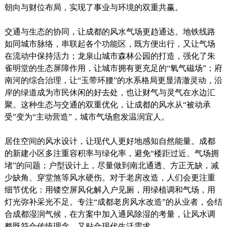
朝向与财位布局，实现了事业与环境的双重共赢。
交通与生态的协同，让成都的风水气场更趋通达。地铁线路
如同城市脉络，串联起各个功能区，既方便出行，又让气场
在流动中保持活力；龙泉山城市森林公园的打造，强化了朱
雀明堂的生态屏障作用，让城市拥有更充足的“氧气磁场”；府
南河的综合治理，让“玉带环腰”的水系格局更显清澈灵动，沿
岸的绿道成为市民休闲的好去处，也让财气与灵气在水边汇
聚。这种生态与交通的双重优化，让成都的风水从“被动承
受”变为“主动营造”，城市气场愈发温润宜人。
居住空间的风水设计，让现代人更好地感知自然能量。成都
的新建小区多注重容积率与绿化率，避免“楼距过近、气场拥
堵”的问题；户型设计上，尽量做到南北通透、方正无缺，减
少缺角、穿堂煞等风水硬伤。对于老房改造，人们会更注重
细节优化：用镂空屏风化解入户见厕，用绿植调和气场，用
灯光弥补采光不足。专注“成都老房风水改造”的从业者，会结
合成都湿润气候，在方案中加入通风除湿的考量，让风水调
整既符合传统理念，又贴合现代生活需求。