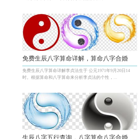
免费生辰八字算命详解，算命八字合婚
免费生辰八字算命详解李贞法生于 公元1971年9月20日14
时。根据算命和八字算命来分析李贞法的个性，...
生辰八字五行查询，八字算命八字合婚