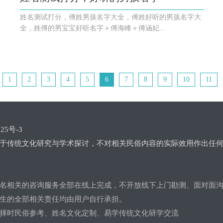
姓名测试打分，傅姓男孩名字大全，傅姓好听的男孩名字大
全，姓傅的男宝宝好听名字＋傅海峰＋傅涵妃...
1
2
3
4
5
6
7
8
9
10
11
25号-3
于传统文化研究与学术探讨，不对相关民俗内容的实际效用作出任
名相关的咨询服务全部在线上完成，不开放线下上门勘测、面对面
生的全部相关责任均由用户自行承担。
择时民俗参考、姓名文化定制、易学传统文化研学交流