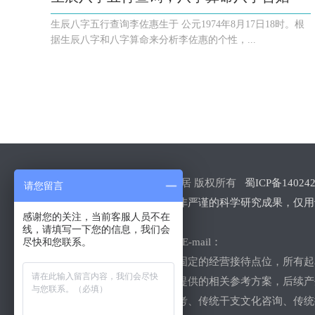
生辰八字五行查询李佐惠生于 公元1974年8月17日18时。根
据生辰八字和八字算命来分析李佐惠的个性，...
Copyright © 2018-2020 蒲氏居 版权所有
蜀ICP备140242
请您留言
【郑重声明】：本站内容并非严谨的科学研究成果，仅用
感谢您的关注，当前客服人员不在
迷信。
线，请填写一下您的信息，我们会
联系电话： 155 2805 2725 E-mail：
尽快和您联系。
公司地址：本站不存在线下固定的经营接待点位，所有起
通确认。用户自主选取本站提供的相关参考方案，后续产
主营业务：人居环境格局参考、传统干支文化咨询、传统